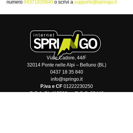
numero
04371835840
o scrivi a
supporto@springo.it
Viale Cadore, 44/F
32014 Ponte nelle Alpi – Belluno (BL)
0437 18 35 840
info@springo.it
P.iva e CF
01222230250
R.E.A. BL 415598 – R.O.C. 32446
Capitale sociale:
40.000€
Orari di apertura
I nostri uffici sono aperti: